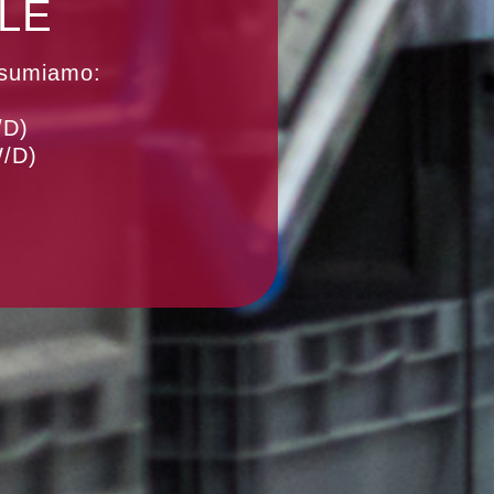
LE
ssumiamo:
D)
/D)